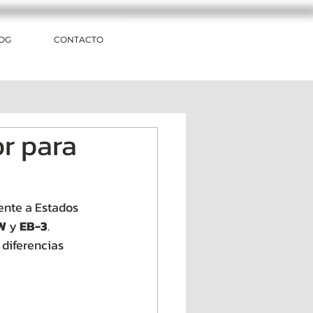
OG
CONTACTO
or para
ente a Estados 
W
 y 
EB-3
.
 diferencias 