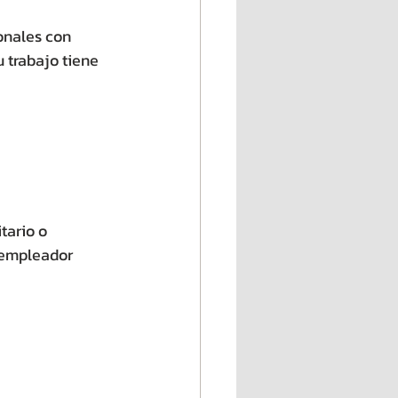
onales con 
 trabajo tiene 
tario o 
 empleador 