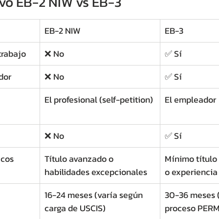
vo EB-2 NIW vs EB-3
EB-2 NIW
EB-3
trabajo
❌ No
✅ Sí
dor
❌ No
✅ Sí
El profesional (self-petition)
El empleador
❌ No
✅ Sí
icos
Título avanzado o 
Mínimo título 
habilidades excepcionales
o experiencia
16-24 meses (varía según 
30-36 meses 
carga de USCIS)
proceso PERM