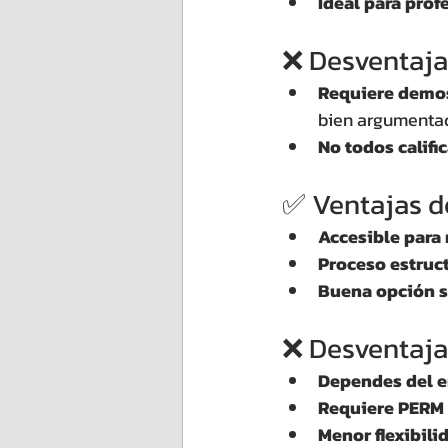
Ideal para prof
❌ Desventaja
Requiere demos
bien argumenta
No todos califi
✅ Ventajas d
Accesible para 
Proceso estruc
Buena opción si
❌ Desventaja
Dependes del 
Requiere PERM 
Menor flexibili