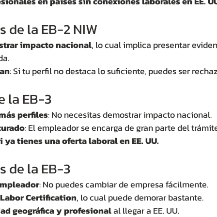
esionales en países sin conexiones laborales en EE. U
s de la EB-2 NIW
trar impacto nacional
, lo cual implica presentar eviden
da.
can
: Si tu perfil no destaca lo suficiente, puedes ser recha
e la EB-3
más perfiles
: No necesitas demostrar impacto nacional.
turado
: El empleador se encarga de gran parte del trámite
 ya tienes una oferta laboral en EE. UU.
s de la EB-3
empleador
: No puedes cambiar de empresa fácilmente.
Labor Certification
, lo cual puede demorar bastante.
dad geográfica y profesional
 al llegar a EE. UU.