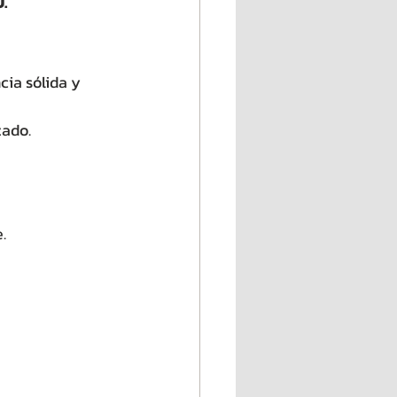
U.
cia sólida y 
zado.
.