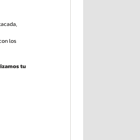
tacada, 
con los 
izamos tu 