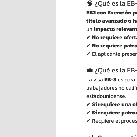
🧠 ¿Qué es la EB
EB2 con Exención po
título avanzado o 
un 
impacto relevant
✔ 
No requiere ofert
✔ 
No requiere patr
✔ El aplicante presen
💼 ¿Qué es la EB
La visa 
EB-3
 es para
trabajadores no cali
estadounidense.
✔ 
Sí requiere una o
✔ 
Sí requiere patr
✔ Requiere el proces