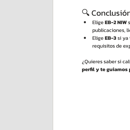
🔍 Conclusión
Elige 
EB-2 NIW
 
publicaciones, l
Elige 
EB-3
 si ya
requisitos de ex
¿Quieres saber si cal
perfil y te guiamos