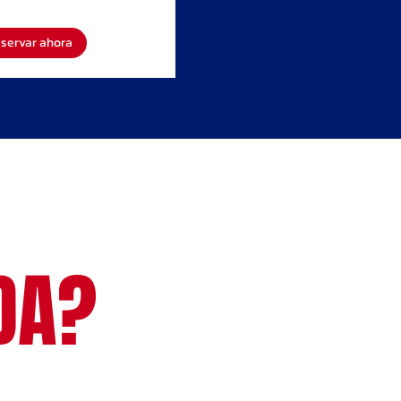
unidenses
servar ahora
DA?