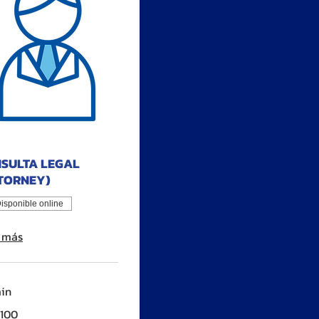
SULTA LEGAL
TORNEY)
isponible online
 más
in
100