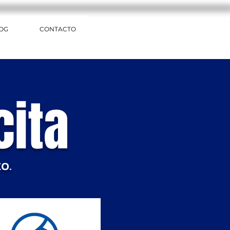
OG
CONTACTO
cita
o.