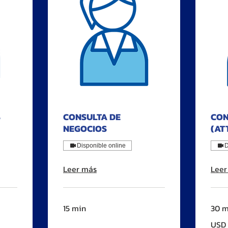
S
CONSULTA DE
CON
NEGOCIOS
(AT
Disponible online
D
Leer más
Leer
15 min
30 m
100
USD 
dólares