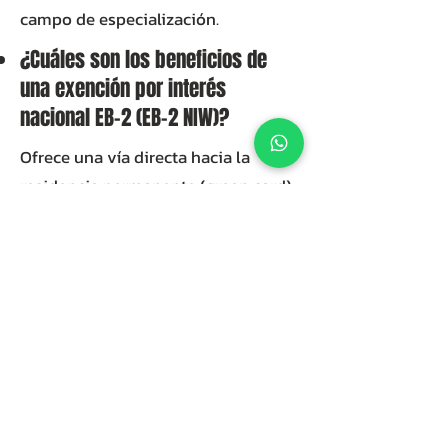
campo de especialización.
¿Cuáles son los beneficios de
una exención por interés
nacional EB-2 (EB-2 NIW)?
Ofrece una vía directa hacia la
residencia permanente (green card)
sin necesidad de una oferta de
trabajo ni certificación laboral,
brindándote la flexibilidad de
trabajar de forma independiente o
como emprendedor.
¿Necesito una oferta de trabajo
para solicitar una EB-2 NIW?
No. La Exención por Interés Nacional