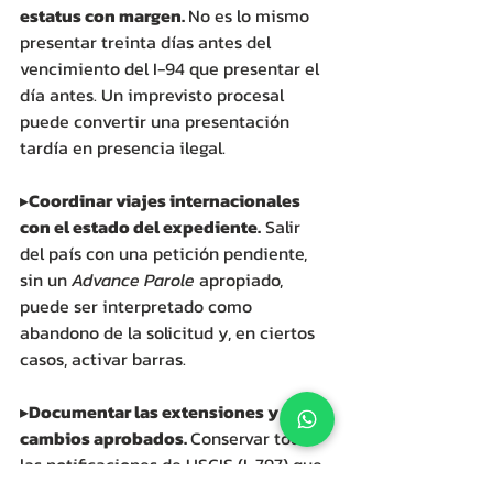
estatus con margen. 
No es lo mismo 
presentar treinta días antes del 
vencimiento del I-94 que presentar el 
día antes. Un imprevisto procesal 
puede convertir una presentación 
tardía en presencia ilegal.
▸
Coordinar viajes internacionales 
con el estado del expediente.
 Salir 
del país con una petición pendiente, 
sin un 
Advance Parole
 apropiado, 
puede ser interpretado como 
abandono de la solicitud y, en ciertos 
casos, activar barras.
▸
Documentar las extensiones y 
cambios aprobados. 
Conservar todas 
las notificaciones de USCIS (I-797) que 
extienden o cambian el estatus, junto 