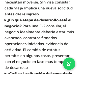
necesitan moverse. Sin visa consular, 
cada viaje implica una nueva solicitud 
antes del reingreso.
▸ ¿En qué etapa de desarrollo está el 
negocio?
 Para una E-2 consular, el 
negocio idealmente debería estar más 
avanzado: contratos firmados, 
operaciones iniciadas, evidencia de 
actividad. El cambio de estatus 
permite, en algunos casos, presentar 
con el negocio en fase más temprana 
de desarrollo. 
▸ ¿Cuál es la situación del consulado 
correspondiente?
 Los tiempos de cita 
y el estilo de adjudicación varían 
entre consulados. Esto debe ser parte 
del cálculo estratégico, no una 
sorpresa de último momento.