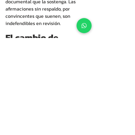
documental que la sostenga. Las 
afirmaciones sin respaldo, por 
convincentes que suenen, son 
indefendibles en revisión.
El cambio de 
perspectiva
Estas tres preguntas —credibilidad, 
mapeo legal, defendibilidad— operan 
en paralelo, no en secuencia. El oficial 
las activa simultáneamente desde el 
momento en que abre el expediente. 
Y cada una tiene consecuencias 
técnicas precisas: la primera detona 
escrutinio reforzado, la segunda 
detona RFEs, la tercera modula entre 
aprobación, RFE o negación. 